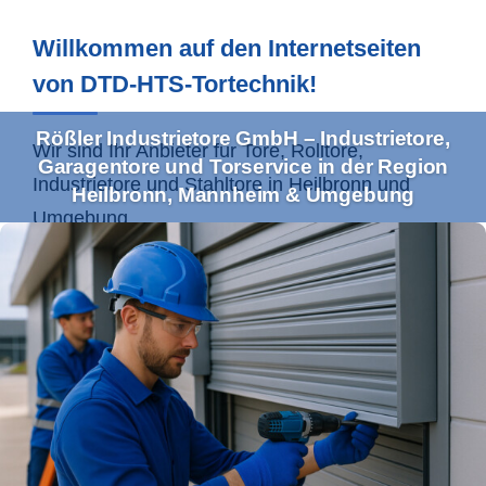
Willkommen auf den Internetseiten
von DTD-HTS-Tortechnik!
Rößler Industrietore GmbH – Industrietore,
Wir sind Ihr Anbieter für Tore, Rolltore,
Garagentore und Torservice in der Region
Industrietore und Stahltore in
Heilbronn
und
Heilbronn, Mannheim & Umgebung
Umgebung.
Ihr Profi für Industrietore und
Torservice im Einzugsgebiet
Heilbronn & Co.
Mit unserem umfassenden Leistungsspektrum
bedienen wir sowohl Gewerbe- als auch