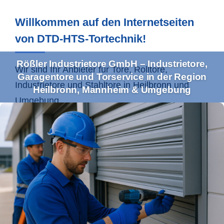
Willkommen auf den Internetseiten
von DTD-HTS-Tortechnik!
Rößler Industrietore GmbH – Industrietore,
Wir sind Ihr Anbieter für Tore, Rolltore,
Garagentore und Torservice in der Region
Industrietore und Stahltore in
Heilbronn
und
Heilbronn, Mannheim & Umgebung
Umgebung.
Ihr Profi für Industrietore und
Torservice im Einzugsgebiet
Heilbronn & Co.
Mit unserem umfassenden Leistungsspektrum
bedienen wir sowohl Gewerbe- als auch