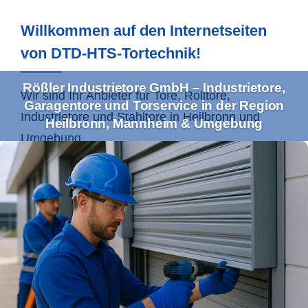
Willkommen auf den Internetseiten
von DTD-HTS-Tortechnik!
Rößler Industrietore GmbH – Industrietore,
Wir sind Ihr Anbieter für Tore, Rolltore,
Garagentore und Torservice in der Region
Industrietore und Stahltore in
Heilbronn
und
Heilbronn, Mannheim & Umgebung
Umgebung.
Ihr Profi für Industrietore und
Torservice im Einzugsgebiet
Heilbronn & Co.
Mit unserem umfassenden Leistungsspektrum
bedienen wir sowohl Gewerbe- als auch