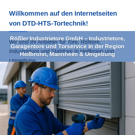
Willkommen auf den Internetseiten
von DTD-HTS-Tortechnik!
Rößler Industrietore GmbH – Industrietore,
Wir sind Ihr Anbieter für Tore, Rolltore,
Garagentore und Torservice in der Region
Industrietore und Stahltore in
Heilbronn
und
Heilbronn, Mannheim & Umgebung
Umgebung.
Ihr Profi für Industrietore und
Torservice im Einzugsgebiet
Heilbronn & Co.
Mit unserem umfassenden Leistungsspektrum
bedienen wir sowohl Gewerbe- als auch