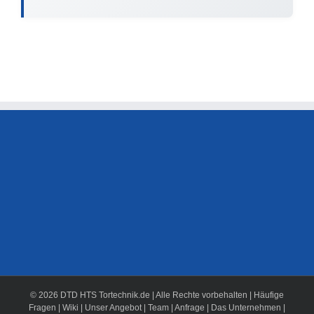
© 2026 DTD HTS Tortechnik.de | Alle Rechte vorbehalten |
Häufige
Fragen
|
Wiki
|
Unser Angebot
|
Team
|
Anfrage
|
Das Unternehmen
|