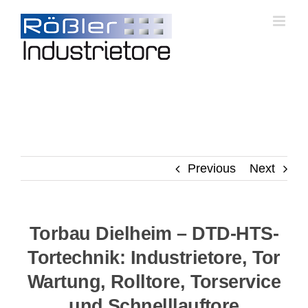
Skip
to
content
Previous
Next
Torbau Dielheim – DTD-HTS-
Tortechnik: Industrietore, Tor
Wartung, Rolltore, Torservice
und Schnelllauftore