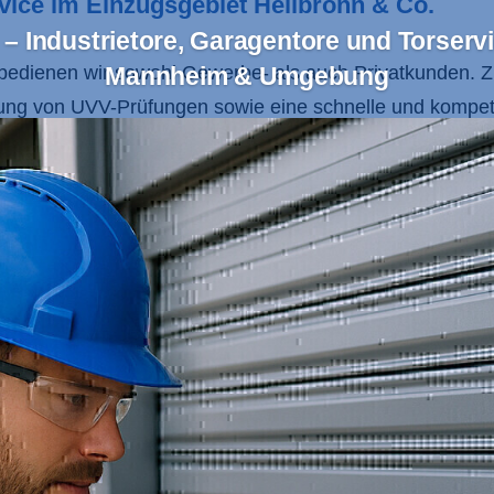
ervice im Einzugsgebiet Heilbronn & Co.
– Industrietore, Garagentore und Torservi
bedienen wir sowohl Gewerbe- als auch Privatkunden. 
Mannheim & Umgebung
ung von UVV-Prüfungen sowie eine schnelle und kompet
se abgestimmt und erfüllen höchste Ansprüche an Sicherh
 Region Heilbronn,
Mannheim
,
Heidelberg
,
Sinsheim
, d
ice und unsere Unternehmensgrundsätze, die auf Respekt
gen und eine transparente Kommunikation mit unseren Ku
en und einem engagierten Team, das Ihre Anforderungen
r Wartung machen uns zum idealen Partner für alle Tore
Industrietore