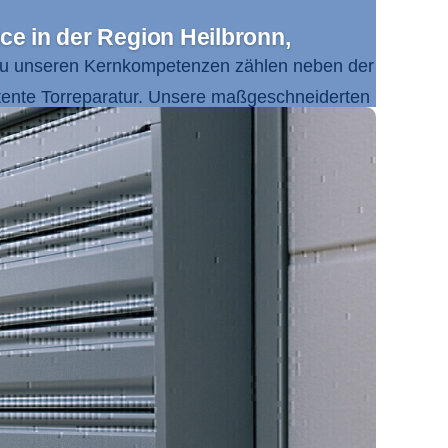
ce in der Region Heilbronn,
Zu unseren Kernkompetenzen zählen neben der
ente Torreparatur. Unsere maßgeschneiderten
eit und Funktionalität. Das Einzugsgebiet
en Odenwald sowie
Mosbach
und Buchen.
, Verantwortung und Innovationsfreude
nden. Dabei profitieren Sie von unserer
 mit größter Sorgfalt umsetzt. Unsere
 in Ihrer Region.