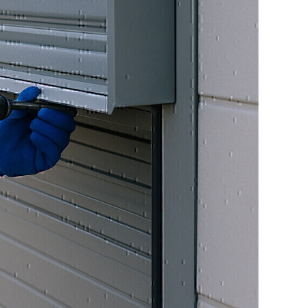
nd langlebige Industrietore, die speziell auf
 Ihres Gewerbebetriebs abgestimmt sind. Ob
der Schnelllauftore – unsere Lösungen
t und Funktionssicherheit. Wir beraten Sie
ende Tor mit optimaler Torsteuerung und
eren. Unsere Industrietore sind ideal für
 oder Produktionsstätten in der Region
.
llen sämtliche aktuellen Sicherheitsnormen
rch den Einsatz von hochwertigen Materialien