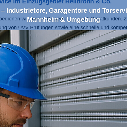
ervice im Einzugsgebiet Heilbronn & Co.
– Industrietore, Garagentore und Torservi
bedienen wir sowohl Gewerbe- als auch Privatkunden. 
Mannheim & Umgebung
ung von UVV-Prüfungen sowie eine schnelle und kompet
se abgestimmt und erfüllen höchste Ansprüche an Sicherh
 Region Heilbronn,
Mannheim
,
Heidelberg
,
Sinsheim
, d
ice und unsere Unternehmensgrundsätze, die auf Respekt
gen und eine transparente Kommunikation mit unseren Ku
en und einem engagierten Team, das Ihre Anforderungen
r Wartung machen uns zum idealen Partner für alle Tore
Industrietore