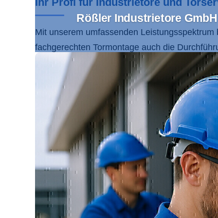
Ihr Profi für Industrietore und Tors
Rößler Industrietore GmbH 
Mit unserem umfassenden Leistungsspektrum 
fachgerechten Tormontage auch die Durchführ
Tore nach Maß sind perfekt auf Ihre Bedürfnis
unserer Dienstleistungen umfasst die gesamte
Vertrauen Sie auf unseren zertifizierten Serv
basieren.
Wir legen größten Wert auf nachhaltige Lösun
langjährigen Expertise, modernsten Technologi
umfassenden Leistungen von der Planung bis zu