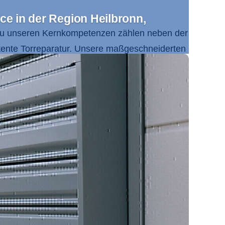
ce in der Region Heilbronn,
Zu unseren Kernkompetenzen zählen neben der
ente Torreparatur. Unsere maßgeschneiderten
eit und Funktionalität. Das Einzugsgebiet
en Odenwald sowie
Mosbach
und Buchen.
, Verantwortung und Innovationsfreude
nden. Dabei profitieren Sie von unserer
 mit größter Sorgfalt umsetzt. Unsere
 in Ihrer Region.