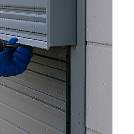
nd langlebige Industrietore, die speziell auf
 Ihres Gewerbebetriebs abgestimmt sind. Ob
der Schnelllauftore – unsere Lösungen
t und Funktionssicherheit. Wir beraten Sie
ende Tor mit optimaler Torsteuerung und
eren. Unsere Industrietore sind ideal für
 oder Produktionsstätten in der Region
.
llen sämtliche aktuellen Sicherheitsnormen
rch den Einsatz von hochwertigen Materialien