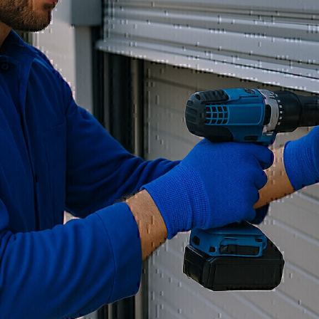
Wir bieten Ihnen robuste u
die hohen Anforderungen
Sektionaltore, Rolltore o
überzeugen durch Qualitä
ausführlich, um das pass
Antriebstechnik zu realisi
Werkstätten, Lagerhallen
Heilbronn und Umgebung
Vorteile und Details
Unsere Industrietore erfü
und sind UVV-geprüft. Du