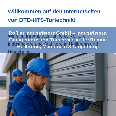
Willkommen auf den Internetseiten
von DTD-HTS-Tortechnik!
Rößler Industrietore GmbH – Industrietore,
Wir sind Ihr Anbieter für Tore, Rolltore,
Garagentore und Torservice in der Region
Industrietore und Stahltore in
Heilbronn
und
Heilbronn, Mannheim & Umgebung
Umgebung.
Ihr Profi für Industrietore und
Torservice im Einzugsgebiet
Heilbronn & Co.
Mit unserem umfassenden Leistungsspektrum
bedienen wir sowohl Gewerbe- als auch