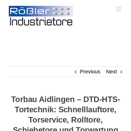
Skip
to
content
Previous
Next
Torbau Aidlingen – DTD-HTS-
Tortechnik: Schnelllauftore,
Torservice, Rolltore,
Schiebetore und Torwartung