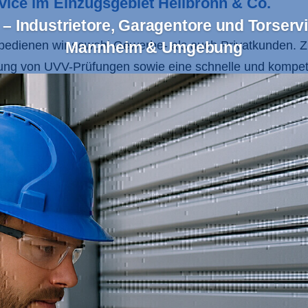
ervice im Einzugsgebiet Heilbronn & Co.
– Industrietore, Garagentore und Torservi
bedienen wir sowohl Gewerbe- als auch Privatkunden. 
Mannheim & Umgebung
ung von UVV-Prüfungen sowie eine schnelle und kompet
se abgestimmt und erfüllen höchste Ansprüche an Sicherh
 Region Heilbronn,
Mannheim
,
Heidelberg
,
Sinsheim
, d
ice und unsere Unternehmensgrundsätze, die auf Respekt
gen und eine transparente Kommunikation mit unseren Ku
en und einem engagierten Team, das Ihre Anforderungen
r Wartung machen uns zum idealen Partner für alle Tore
Industrietore