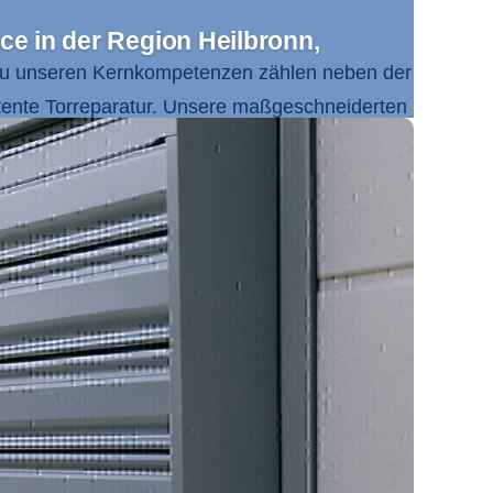
ce in der Region Heilbronn,
Zu unseren Kernkompetenzen zählen neben der
ente Torreparatur. Unsere maßgeschneiderten
eit und Funktionalität. Das Einzugsgebiet
en Odenwald sowie
Mosbach
und Buchen.
, Verantwortung und Innovationsfreude
nden. Dabei profitieren Sie von unserer
 mit größter Sorgfalt umsetzt. Unsere
 in Ihrer Region.