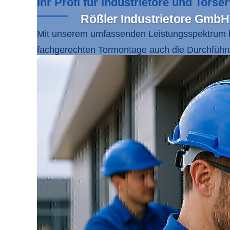
Ihr Profi für Industrietore und Tors
Rößler Industrietore GmbH 
Mit unserem umfassenden Leistungsspektrum 
fachgerechten Tormontage auch die Durchführ
Tore nach Maß sind perfekt auf Ihre Bedürfnis
unserer Dienstleistungen umfasst die gesamte
Vertrauen Sie auf unseren zertifizierten Serv
basieren.
Wir legen größten Wert auf nachhaltige Lösun
langjährigen Expertise, modernsten Technologi
umfassenden Leistungen von der Planung bis zu