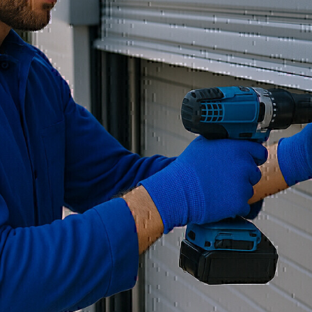
Wir bieten Ihnen robuste u
die hohen Anforderungen
Sektionaltore, Rolltore o
überzeugen durch Qualitä
ausführlich, um das pass
Antriebstechnik zu realisi
Werkstätten, Lagerhallen
Heilbronn und Umgebung
Vorteile und Details
Unsere Industrietore erfü
und sind UVV-geprüft. Du