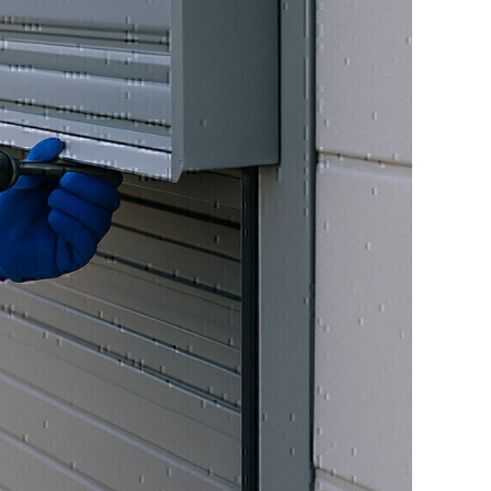
nd langlebige Industrietore, die speziell auf
 Ihres Gewerbebetriebs abgestimmt sind. Ob
der Schnelllauftore – unsere Lösungen
t und Funktionssicherheit. Wir beraten Sie
ende Tor mit optimaler Torsteuerung und
eren. Unsere Industrietore sind ideal für
 oder Produktionsstätten in der Region
.
llen sämtliche aktuellen Sicherheitsnormen
rch den Einsatz von hochwertigen Materialien