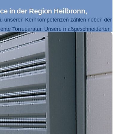
ce in der Region Heilbronn,
Zu unseren Kernkompetenzen zählen neben der
ente Torreparatur. Unsere maßgeschneiderten
eit und Funktionalität. Das Einzugsgebiet
en Odenwald sowie
Mosbach
und Buchen.
, Verantwortung und Innovationsfreude
nden. Dabei profitieren Sie von unserer
 mit größter Sorgfalt umsetzt. Unsere
 in Ihrer Region.