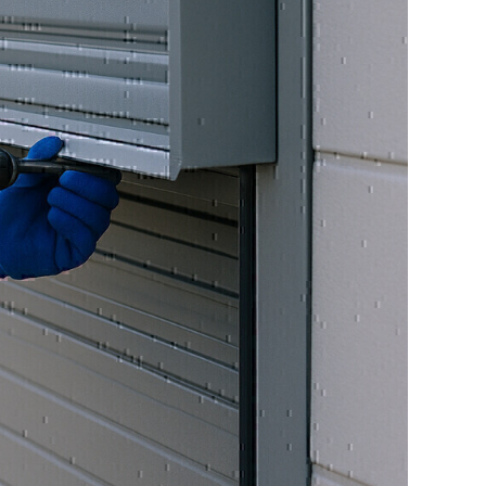
nd langlebige Industrietore, die speziell auf
 Ihres Gewerbebetriebs abgestimmt sind. Ob
der Schnelllauftore – unsere Lösungen
t und Funktionssicherheit. Wir beraten Sie
ende Tor mit optimaler Torsteuerung und
eren. Unsere Industrietore sind ideal für
 oder Produktionsstätten in der Region
.
llen sämtliche aktuellen Sicherheitsnormen
rch den Einsatz von hochwertigen Materialien