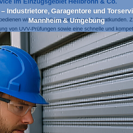
ervice im Einzugsgebiet Heilbronn & Co.
– Industrietore, Garagentore und Torservi
bedienen wir sowohl Gewerbe- als auch Privatkunden. 
Mannheim & Umgebung
ung von UVV-Prüfungen sowie eine schnelle und kompet
se abgestimmt und erfüllen höchste Ansprüche an Sicherh
 Region Heilbronn,
Mannheim
,
Heidelberg
,
Sinsheim
, d
ice und unsere Unternehmensgrundsätze, die auf Respekt
gen und eine transparente Kommunikation mit unseren Ku
en und einem engagierten Team, das Ihre Anforderungen
r Wartung machen uns zum idealen Partner für alle Tore
Industrietore