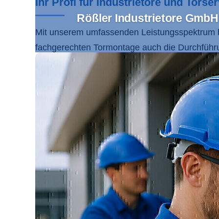
Ihr Profi für Industrietore und Tors
Rößler Industrietore GmbH 
Mit unserem umfassenden Leistungsspektrum 
fachgerechten Tormontage auch die Durchführ
Tore nach Maß sind perfekt auf Ihre Bedürfnis
unserer Dienstleistungen umfasst die gesamte
Vertrauen Sie auf unseren zertifizierten Serv
basieren.
Wir legen größten Wert auf nachhaltige Lösun
langjährigen Expertise, modernsten Technologi
umfassenden Leistungen von der Planung bis zu