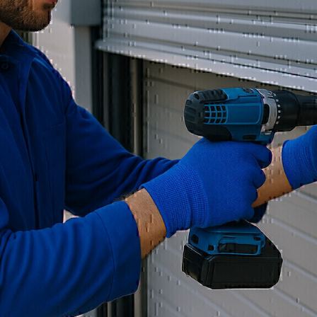
Wir bieten Ihnen robuste u
die hohen Anforderungen
Sektionaltore, Rolltore o
überzeugen durch Qualitä
ausführlich, um das pass
Antriebstechnik zu realisi
Werkstätten, Lagerhallen
Heilbronn und Umgebung
Vorteile und Details
Unsere Industrietore erfü
und sind UVV-geprüft. Du