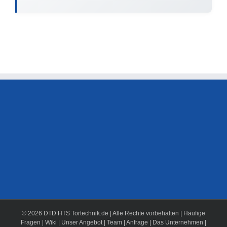
© 2026 DTD HTS Tortechnik.de | Alle Rechte vorbehalten |
Häufige
Fragen
|
Wiki
|
Unser Angebot
|
Team
|
Anfrage
|
Das Unternehmen
|