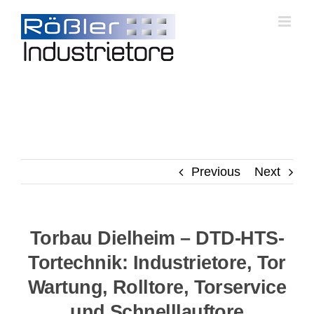
Skip
to
content
Previous
Next
Torbau Dielheim – DTD-HTS-
Tortechnik: Industrietore, Tor
Wartung, Rolltore, Torservice
und Schnelllauftore