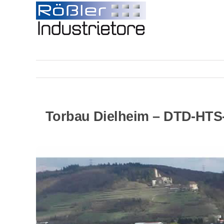
Skip
to
content
Torbau Dielheim – DTD-HTS-T