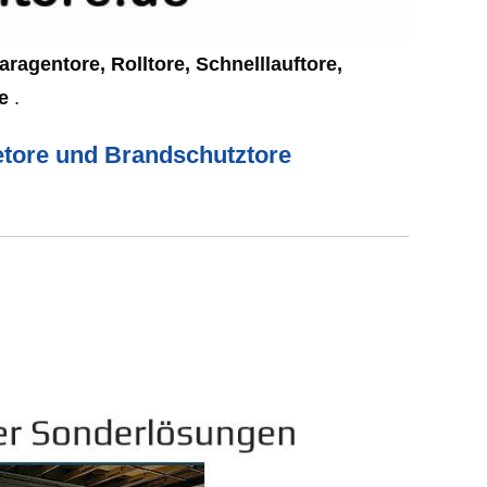
aragentore, Rolltore, Schnelllauftore,
ce
.
ietore und Brandschutztore