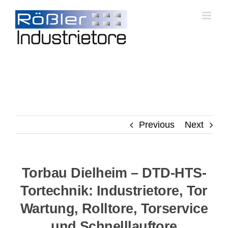
Skip
to
content
Previous
Next
Torbau Dielheim – DTD-HTS-
Tortechnik: Industrietore, Tor
Wartung, Rolltore, Torservice
und Schnelllauftore