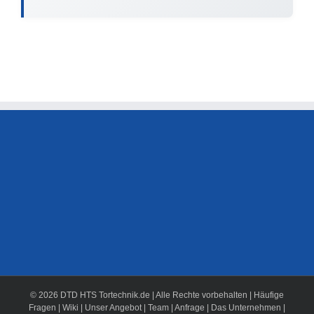
© 2026 DTD HTS Tortechnik.de | Alle Rechte vorbehalten |
Häufige
Fragen
|
Wiki
|
Unser Angebot
|
Team
|
Anfrage
|
Das Unternehmen
|