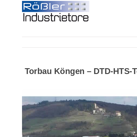
Skip
to
content
Torbau Köngen – DTD-HTS-Tor