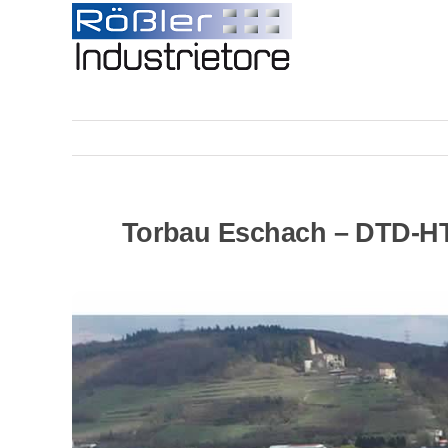
Skip
to
content
Torbau Eschach – DTD-HTS