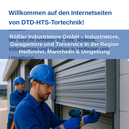
Willkommen auf den Internetseiten
von DTD-HTS-Tortechnik!
Rößler Industrietore GmbH – Industrietore,
Wir sind Ihr Anbieter für Tore, Rolltore,
Garagentore und Torservice in der Region
Industrietore und Stahltore in
Heilbronn
und
Heilbronn, Mannheim & Umgebung
Umgebung.
Ihr Profi für Industrietore und
Torservice im Einzugsgebiet
Heilbronn & Co.
Mit unserem umfassenden Leistungsspektrum
bedienen wir sowohl Gewerbe- als auch