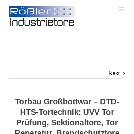
Skip
to
content
Next
Torbau Großbottwar – DTD-
HTS-Tortechnik: UVV Tor
Prüfung, Sektionaltore, Tor
Reparatur, Brandschutztore