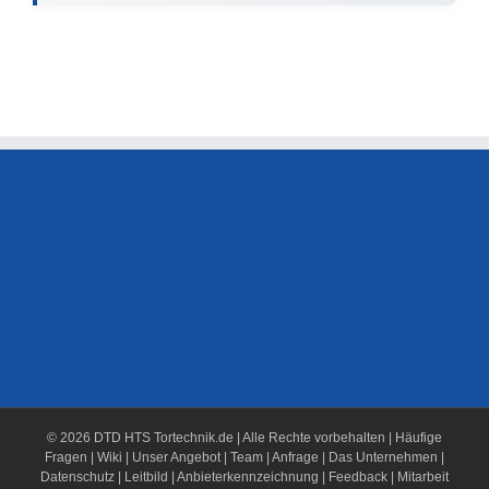
© 2026 DTD HTS Tortechnik.de | Alle Rechte vorbehalten |
Häufige
Fragen
|
Wiki
|
Unser Angebot
|
Team
|
Anfrage
|
Das Unternehmen
|
Datenschutz
|
Leitbild
|
Anbieterkennzeichnung
|
Feedback
|
Mitarbeit