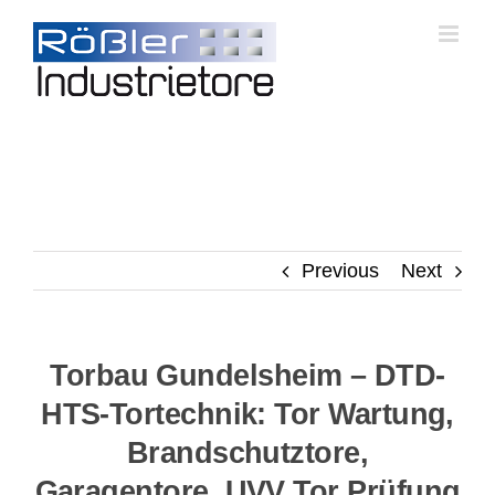
Skip
to
content
Previous
Next
Torbau Gundelsheim – DTD-
HTS-Tortechnik: Tor Wartung,
Brandschutztore,
Garagentore, UVV Tor Prüfung