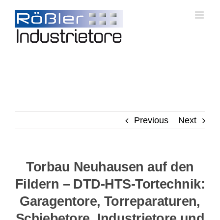
Skip
to
content
Previous
Next
Torbau Neuhausen auf den
Fildern – DTD-HTS-Tortechnik:
Garagentore, Torreparaturen,
Schiebetore, Industrietore und