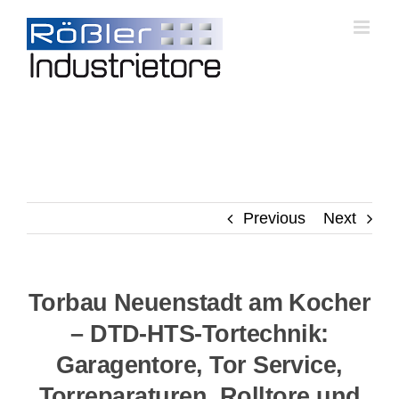
Skip
to
content
Previous
Next
Torbau Neuenstadt am Kocher
– DTD-HTS-Tortechnik:
Garagentore, Tor Service,
Torreparaturen, Rolltore und