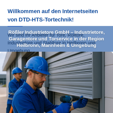
Willkommen auf den Internetseiten
von DTD-HTS-Tortechnik!
Rößler Industrietore GmbH – Industrietore,
Wir sind Ihr Anbieter für Tore, Rolltore,
Garagentore und Torservice in der Region
Industrietore und Stahltore in
Heilbronn
und
Heilbronn, Mannheim & Umgebung
Umgebung.
Ihr Profi für Industrietore und
Torservice im Einzugsgebiet
Heilbronn & Co.
Mit unserem umfassenden Leistungsspektrum
bedienen wir sowohl Gewerbe- als auch