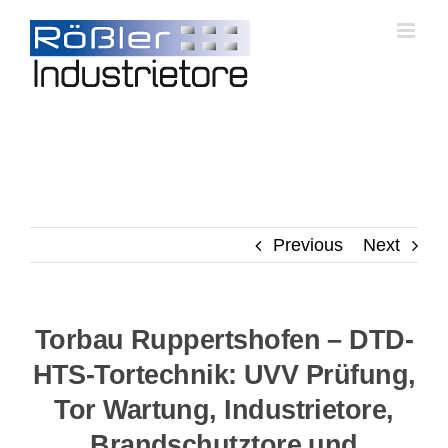
Skip
to
content
Previous
Next
Torbau Ruppertshofen – DTD-
HTS-Tortechnik: UVV Prüfung,
Tor Wartung, Industrietore,
Brandschutztore und