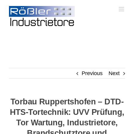
Skip
to
content
Previous
Next
Torbau Ruppertshofen – DTD-
HTS-Tortechnik: UVV Prüfung,
Tor Wartung, Industrietore,
Brandschutztore und