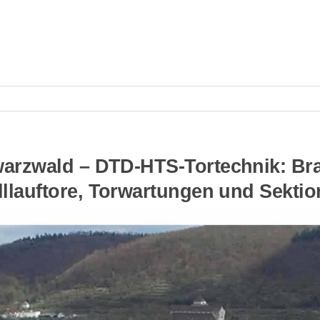
arzwald – DTD-HTS-Tortechnik: Bran
llauftore, Torwartungen und Sektio