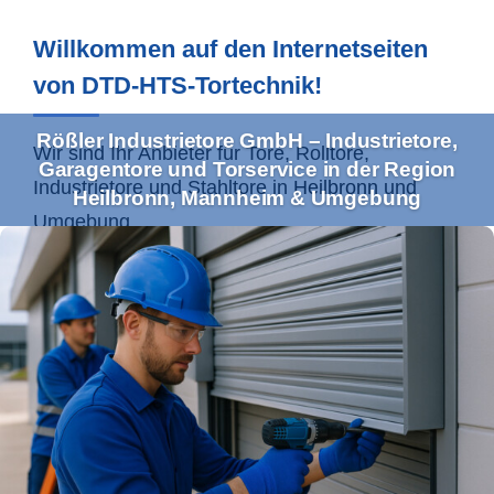
Willkommen auf den Internetseiten
von DTD-HTS-Tortechnik!
Rößler Industrietore GmbH – Industrietore,
Wir sind Ihr Anbieter für Tore, Rolltore,
Garagentore und Torservice in der Region
Industrietore und Stahltore in
Heilbronn
und
Heilbronn, Mannheim & Umgebung
Umgebung.
Ihr Profi für Industrietore und
Torservice im Einzugsgebiet
Heilbronn & Co.
Mit unserem umfassenden Leistungsspektrum
bedienen wir sowohl Gewerbe- als auch