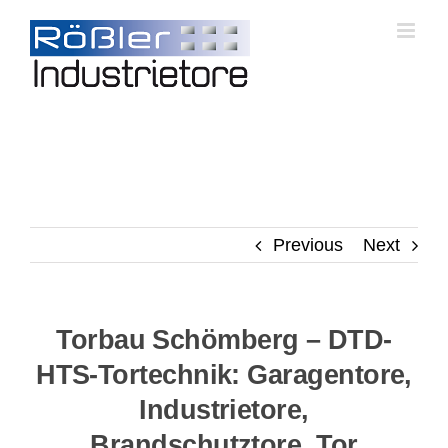
Skip
to
content
Previous
Next
Torbau Schömberg – DTD-
HTS-Tortechnik: Garagentore,
Industrietore,
Brandschutztore, Tor