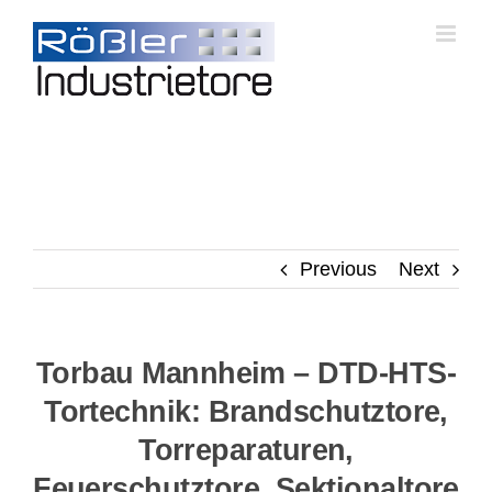
Skip
to
content
Previous
Next
Torbau Mannheim – DTD-HTS-
Tortechnik: Brandschutztore,
Torreparaturen,
Feuerschutztore, Sektionaltore