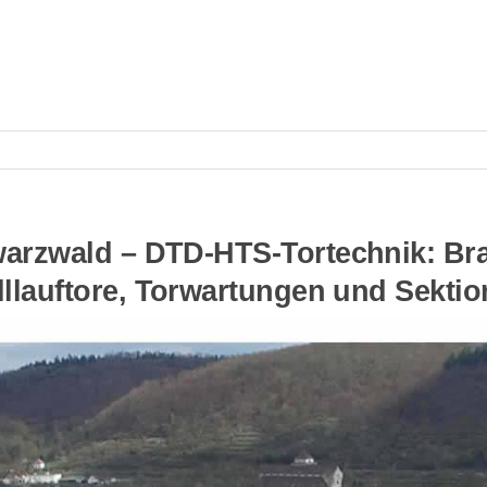
arzwald – DTD-HTS-Tortechnik: Bran
llauftore, Torwartungen und Sektio