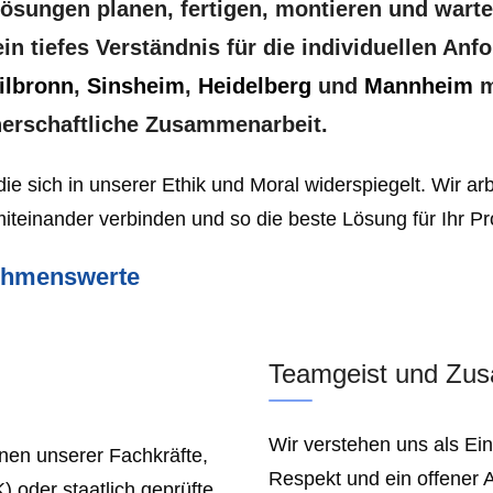
ösungen planen, fertigen, montieren und warten
n tiefes Verständnis für die individuellen An
ilbronn
,
Sinsheim
,
Heidelberg
und
Mannheim
m
tnerschaftliche Zusammenarbeit.
die sich in unserer Ethik und Moral widerspiegelt. Wir a
iteinander verbinden und so die beste Lösung für Ihr Pro
ehmenswerte
Teamgeist und Zu
Wir verstehen uns als Ei
onen unserer Fachkräfte,
Respekt und ein offener A
) oder staatlich geprüfte