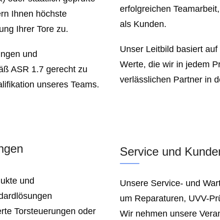
erfolgreichen Teamarbeit
ern Ihnen höchste
als Kunden.
ng Ihrer Tore zu.
Unser Leitbild basiert au
rungen und
Werte, die wir in jedem P
äß ASR 1.7 gerecht zu
verlässlichen Partner in
alifikation unseres Teams.
ungen
Service und Kunden
dukte und
Unsere Service- und Wart
ndardlösungen
um Reparaturen, UVV-Prü
rte Torsteuerungen oder
Wir nehmen unsere Verant