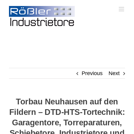
Skip
to
content
Previous
Next
Torbau Neuhausen auf den
Fildern – DTD-HTS-Tortechnik:
Garagentore, Torreparaturen,
Schiebetore, Industrietore und