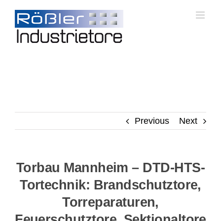
Skip
to
content
Previous
Next
Torbau Mannheim – DTD-HTS-
Tortechnik: Brandschutztore,
Torreparaturen,
Feuerschutztore, Sektionaltore