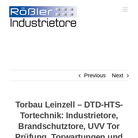
Skip
to
content
Previous
Next
Torbau Leinzell – DTD-HTS-
Tortechnik: Industrietore,
Brandschutztore, UVV Tor
Prüfung, Torwartungen und