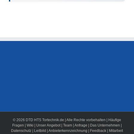
© 2026 DTD HTS Tortechnik.de | Alle Rechte vorbehalten |
Häufige
Fragen
|
Wiki
|
Unser Angebot
|
Team
|
Anfrage
|
Das Unternehmen
|
Datenschutz
|
Leitbild
|
Anbieterkennzeichnung
|
Feedback
|
Mitarbeit