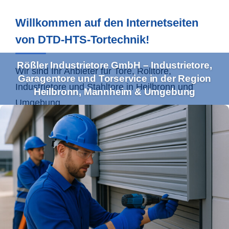
Willkommen auf den Internetseiten
von DTD-HTS-Tortechnik!
Rößler Industrietore GmbH – Industrietore,
Wir sind Ihr Anbieter für Tore, Rolltore,
Garagentore und Torservice in der Region
Industrietore und Stahltore in
Heilbronn
und
Heilbronn, Mannheim & Umgebung
Umgebung.
Ihr Profi für Industrietore und
Torservice im Einzugsgebiet
Heilbronn & Co.
Mit unserem umfassenden Leistungsspektrum
bedienen wir sowohl Gewerbe- als auch