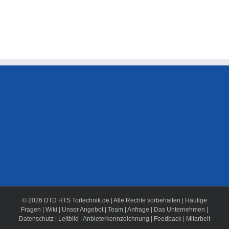
© 2026 DTD HTS Tortechnik.de | Alle Rechte vorbehalten |
Häufige
Fragen
|
Wiki
|
Unser Angebot
|
Team
|
Anfrage
|
Das Unternehmen
|
Datenschutz
|
Leitbild
|
Anbieterkennzeichnung
|
Feedback
|
Mitarbeit