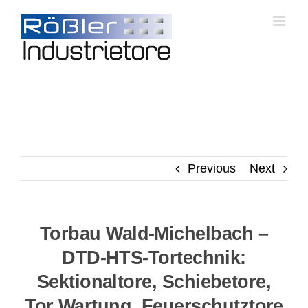
Skip
to
content
Previous
Next
Torbau Wald-Michelbach –
DTD-HTS-Tortechnik:
Sektionaltore, Schiebetore,
Tor Wartung, Feuerschutztore