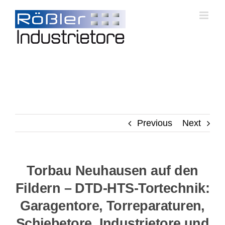
Skip
to
content
Previous
Next
Torbau Neuhausen auf den
Fildern – DTD-HTS-Tortechnik:
Garagentore, Torreparaturen,
Schiebetore, Industrietore und