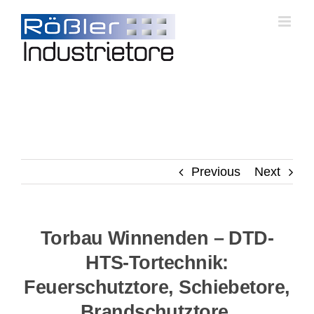
Skip
to
content
Previous
Next
Torbau Winnenden – DTD-
HTS-Tortechnik:
Feuerschutztore, Schiebetore,
Brandschutztore,