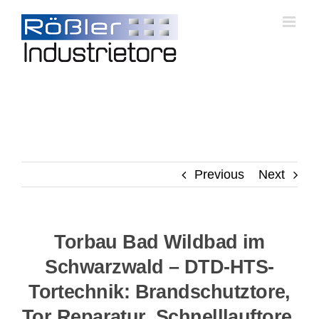
Skip
to
content
Previous
Next
Torbau Bad Wildbad im
Schwarzwald – DTD-HTS-
Tortechnik: Brandschutztore,
Tor Reparatur, Schnelllauftore,