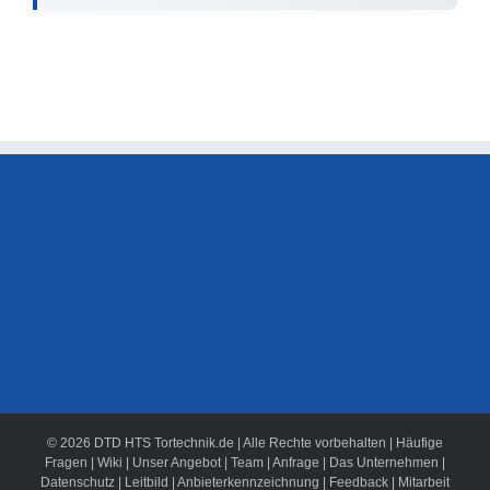
© 2026 DTD HTS Tortechnik.de | Alle Rechte vorbehalten |
Häufige
Fragen
|
Wiki
|
Unser Angebot
|
Team
|
Anfrage
|
Das Unternehmen
|
Datenschutz
|
Leitbild
|
Anbieterkennzeichnung
|
Feedback
|
Mitarbeit