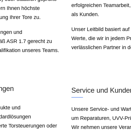
erfolgreichen Teamarbeit
ern Ihnen höchste
als Kunden.
ng Ihrer Tore zu.
Unser Leitbild basiert au
rungen und
Werte, die wir in jedem P
äß ASR 1.7 gerecht zu
verlässlichen Partner in
alifikation unseres Teams.
ungen
Service und Kunden
dukte und
Unsere Service- und Wart
ndardlösungen
um Reparaturen, UVV-Prü
rte Torsteuerungen oder
Wir nehmen unsere Verant