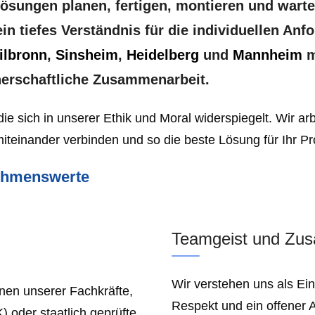
ösungen planen, fertigen, montieren und warten
n tiefes Verständnis für die individuellen An
ilbronn
,
Sinsheim
,
Heidelberg
und
Mannheim
m
tnerschaftliche Zusammenarbeit.
die sich in unserer Ethik und Moral widerspiegelt. Wir a
iteinander verbinden und so die beste Lösung für Ihr Pro
ehmenswerte
Teamgeist und Zu
Wir verstehen uns als Ei
onen unserer Fachkräfte,
Respekt und ein offener A
) oder staatlich geprüfte