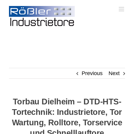
Skip
to
content
Previous
Next
Torbau Dielheim – DTD-HTS-
Tortechnik: Industrietore, Tor
Wartung, Rolltore, Torservice
und Schnelllauftore