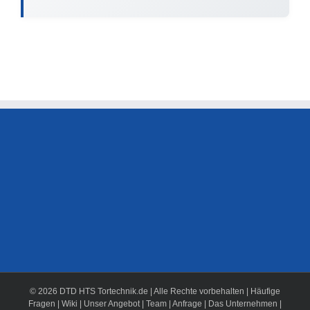
© 2026 DTD HTS Tortechnik.de | Alle Rechte vorbehalten |
Häufige
Fragen
|
Wiki
|
Unser Angebot
|
Team
|
Anfrage
|
Das Unternehmen
|