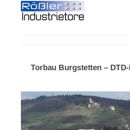
Skip
to
content
Torbau Burgstetten – DTD-