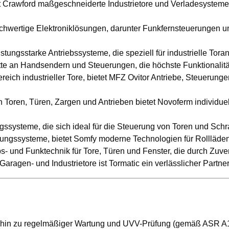
 Crawford maßgeschneiderte Industrietore und Verladesysteme, 
ochwertige Elektroniklösungen, darunter Funkfernsteuerungen un
istungsstarke Antriebssysteme, die speziell für industrielle Tora
ette an Handsendern und Steuerungen, die höchste Funktionalitä
Bereich industrieller Tore, bietet MFZ Ovitor Antriebe, Steuerun
n Toren, Türen, Zargen und Antrieben bietet Novoferm individuel
rungssysteme, die sich ideal für die Steuerung von Toren und Sch
erungssysteme, bietet Somfy moderne Technologien für Rollläde
bs- und Funktechnik für Tore, Türen und Fenster, die durch Zuve
 Garagen- und Industrietore ist Tormatic ein verlässlicher Partn
hin zu regelmäßiger Wartung und UVV-Prüfung (gemäß ASR A1.7