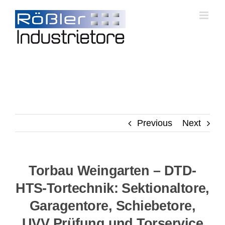
Skip
to
content
Previous
Next
Torbau Weingarten – DTD-
HTS-Tortechnik: Sektionaltore,
Garagentore, Schiebetore,
UVV Prüfung und Torservice