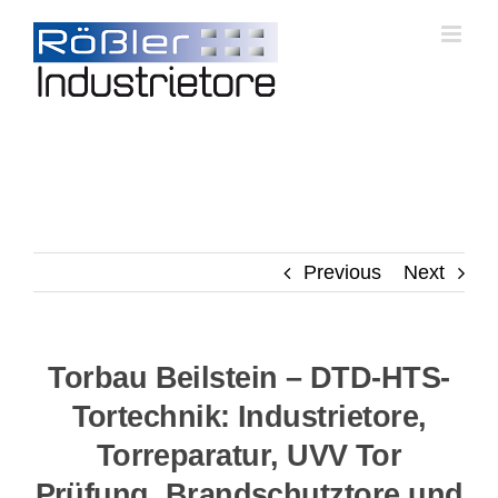
Skip
to
content
Previous
Next
Torbau Beilstein – DTD-HTS-
Tortechnik: Industrietore,
Torreparatur, UVV Tor
Prüfung, Brandschutztore und