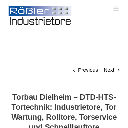
Skip
to
content
Previous
Next
Torbau Dielheim – DTD-HTS-
Tortechnik: Industrietore, Tor
Wartung, Rolltore, Torservice
und Schnelllauftore