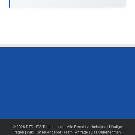
© 2026 DTD HTS Tortechnik.de | Alle Rechte vorbehalten |
Häufige
Fragen
|
Wiki
|
Unser Angebot
|
Team
|
Anfrage
|
Das Unternehmen
|