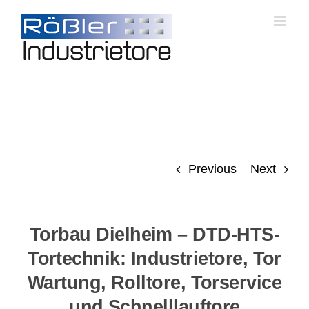
Skip
to
content
Previous
Next
Torbau Dielheim – DTD-HTS-
Tortechnik: Industrietore, Tor
Wartung, Rolltore, Torservice
und Schnelllauftore