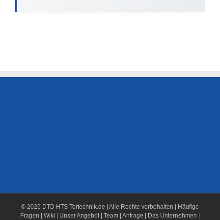
© 2026 DTD HTS Tortechnik.de | Alle Rechte vorbehalten |
Häufige
Fragen
|
Wiki
|
Unser Angebot
|
Team
|
Anfrage
|
Das Unternehmen
|