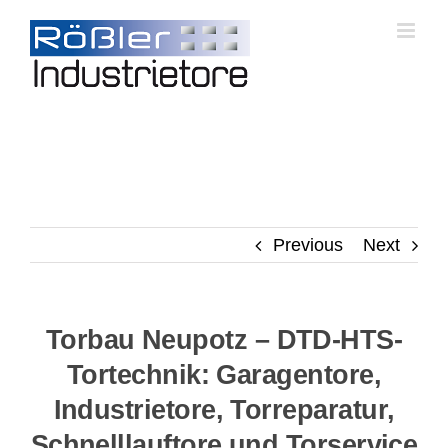
Skip
to
content
Previous
Next
Torbau Neupotz – DTD-HTS-
Tortechnik: Garagentore,
Industrietore, Torreparatur,
Schnelllauftore und Torservice