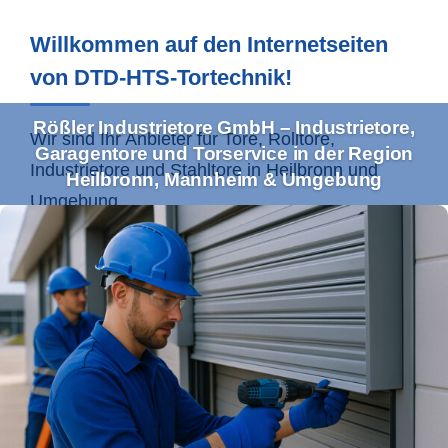
Willkommen auf den Internetseiten
von DTD-HTS-Tortechnik!
Rößler Industrietore GmbH – Industrietore,
Wir sind Ihr Anbieter für Tore, Rolltore,
Garagentore und Torservice in der Region
Industrietore und Stahltore in
Heilbronn
und
Heilbronn, Mannheim & Umgebung
Umgebung.
Ihr Profi für Industrietore und
Torservice im Einzugsgebiet
Heilbronn & Co.
Mit unserem umfassenden Leistungsspektrum
bedienen wir sowohl Gewerbe- als auch